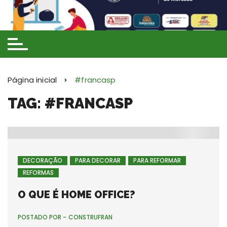
Ir
para
o
conteúdo
Página inicial
#francasp
TAG: #FRANCASP
DECORAÇÃO
PARA DECORAR
PARA REFORMAR
REFORMAS
O QUE É HOME OFFICE?
POSTADO POR -
CONSTRUFRAN