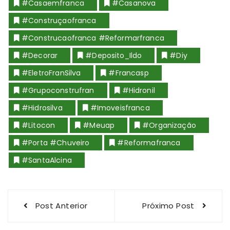
#casaemfranca
#casanova
#construçaofranca
#construcaofranca #reformarfranca
#decorar
#Deposito_Ildo
#diy
#EletroFranSilva
#francasp
#grupoconstrufran
#Hidronil
#Hidrosilva
#imoveisfranca
#Litocon
#meuap
#organização
#porta #chuveiro
#reformafranca
#SantaAlcina
Navegação
Post Anterior
Próximo Post
de
Post