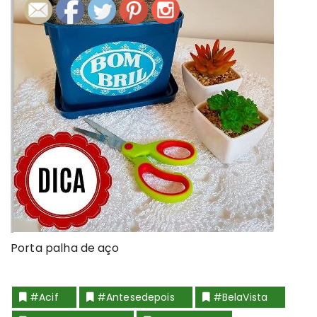
Porta palha de aço
#acif
#antesedepois
#BelaVista