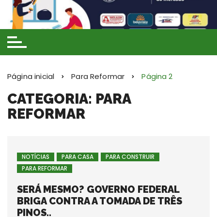
Ir
para
o
conteúdo
Página inicial
Para Reformar
Página 2
CATEGORIA: PARA
REFORMAR
NOTÍCIAS
PARA CASA
PARA CONSTRUIR
PARA REFORMAR
SERÁ MESMO? GOVERNO FEDERAL
BRIGA CONTRA A TOMADA DE TRÊS
PINOS..