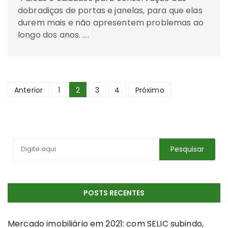
dobradiças de portas e janelas, para que elas
durem mais e não apresentem problemas ao
longo dos anos. ….
Navegação
Anterior
1
2
3
4
Próximo
por
posts
POSTS RECENTES
Mercado imobiliário em 2021: com SELIC subindo,