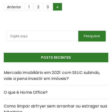
Navegação
Anterior
1
2
3
4
por
posts
POSTS RECENTES
Mercado imobiliário em 2021: com SELIC subindo,
vale a pena investir em imóveis?
O que é Home Office?
Como limpar airfryer sem arranhar ou estragar sua