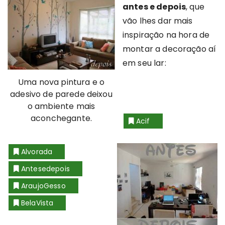
antes e depois
, que
vão lhes dar mais
inspiração na hora de
montar a decoração aí
em seu lar:
Uma nova pintura e o
adesivo de parede deixou
o ambiente mais
aconchegante.
Acif
Alvorada
Antesedepois
AraujoGesso
BelaVista