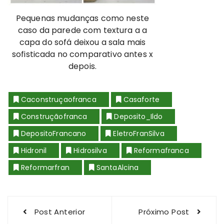
Pequenas mudanças como neste
caso da parede com textura a a
capa do sofá deixou a sala mais
sofisticada no comparativo antes x
depois.
Caconstruçaofranca
Casaforte
Construçãofranca
Deposito_Ildo
DepositoFrancano
EletroFranSilva
Hidronil
Hidrosilva
Reformafranca
Reformarfran
SantaAlcina
Navegação
Post Anterior
Próximo Post
de