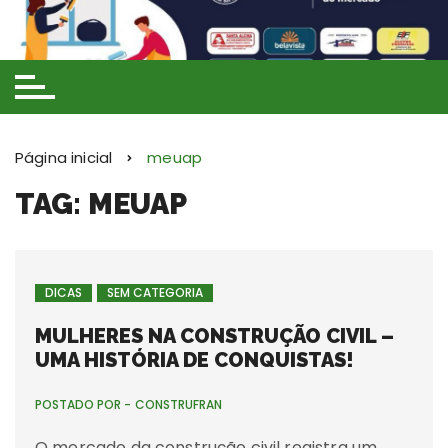
Ir
para
o
conteúdo
Página inicial
meuap
TAG: MEUAP
DICAS
SEM CATEGORIA
MULHERES NA CONSTRUÇÃO CIVIL –
UMA HISTÓRIA DE CONQUISTAS!
POSTADO POR -
CONSTRUFRAN
O mercado da construção civil registra um