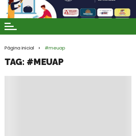
Ir
para
o
conteúdo
Página inicial
#meuap
TAG: #MEUAP