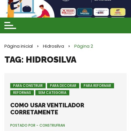
Ir
para
o
conteúdo
Página inicial
Hidrosilva
Página 2
TAG: HIDROSILVA
PARA CONSTRUIR
PARA DECORAR
PARA REFORMAR
REFORMAS
SEM CATEGORIA
COMO USAR VENTILADOR
CORRETAMENTE
POSTADO POR -
CONSTRUFRAN