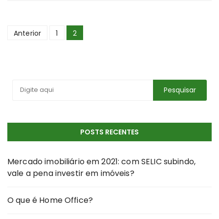
Navegação
Anterior
1
2
por
posts
POSTS RECENTES
Mercado imobiliário em 2021: com SELIC subindo,
vale a pena investir em imóveis?
O que é Home Office?