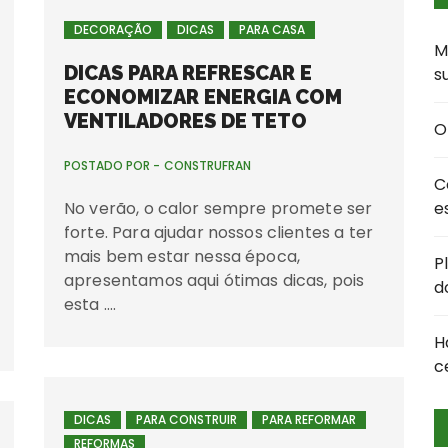
DECORAÇÃO
DICAS
PARA CASA
M
DICAS PARA REFRESCAR E
s
ECONOMIZAR ENERGIA COM
VENTILADORES DE TETO
O
POSTADO POR -
CONSTRUFRAN
C
No verão, o calor sempre promete ser
e
forte. Para ajudar nossos clientes a ter
mais bem estar nessa época,
P
apresentamos aqui ótimas dicas, pois
d
esta ….
H
c
DICAS
PARA CONSTRUIR
PARA REFORMAR
REFORMAS