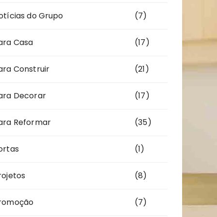
otícias do Grupo
(7)
ara Casa
(17)
ara Construir
(21)
ara Decorar
(17)
ara Reformar
(35)
ortas
(1)
rojetos
(8)
romoção
(7)