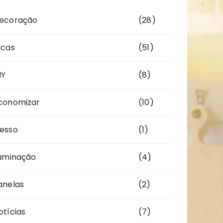
ecoração
(28)
icas
(51)
IY
(8)
conomizar
(10)
esso
(1)
luminação
(4)
anelas
(2)
otícias
(7)