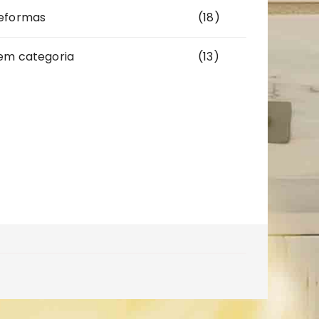
eformas
(18)
em categoria
(13)