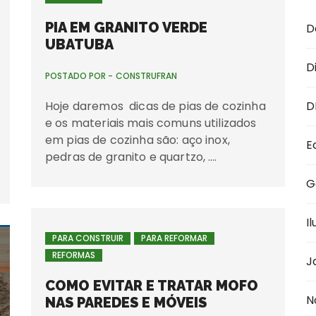
PIA EM GRANITO VERDE
D
UBATUBA
D
POSTADO POR -
CONSTRUFRAN
Hoje daremos dicas de pias de cozinha
D
e os materiais mais comuns utilizados
em pias de cozinha são: aço inox,
E
pedras de granito e quartzo, ….
G
I
PARA CONSTRUIR
PARA REFORMAR
REFORMAS
J
COMO EVITAR E TRATAR MOFO
N
NAS PAREDES E MÓVEIS