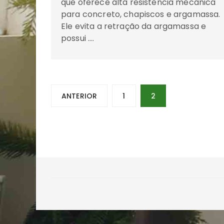
que oferece alta resistência mecânica
para concreto, chapiscos e argamassa.
Ele evita a retração da argamassa e
possui ….
Navegação
ANTERIOR
1
2
por
posts