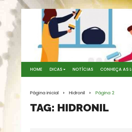
Ir
para
o
conteúdo
TUDO PARA SUA CONSTRUÇÃO
HOME
DICAS
NOTÍCIAS
CONHEÇA AS 
Página inicial
Hidronil
Página 2
TAG: HIDRONIL