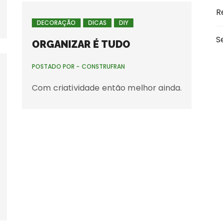
R
DECORAÇÃO
DICAS
DIY
S
ORGANIZAR É TUDO
POSTADO POR -
CONSTRUFRAN
Com criatividade então melhor ainda.