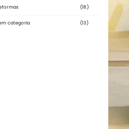
eformas
(18)
em categoria
(13)