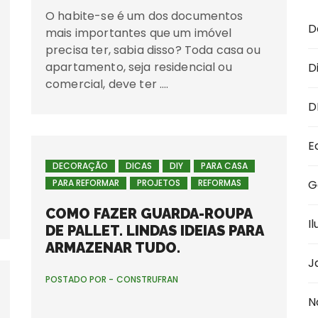
O habite-se é um dos documentos
D
mais importantes que um imóvel
precisa ter, sabia disso? Toda casa ou
apartamento, seja residencial ou
D
comercial, deve ter ….
D
E
DECORAÇÃO
DICAS
DIY
PARA CASA
PARA REFORMAR
PROJETOS
REFORMAS
G
COMO FAZER GUARDA-ROUPA
I
DE PALLET. LINDAS IDEIAS PARA
ARMAZENAR TUDO.
J
POSTADO POR -
CONSTRUFRAN
N