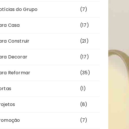
otícias do Grupo
(7)
ara Casa
(17)
ara Construir
(21)
ara Decorar
(17)
ara Reformar
(35)
ortas
(1)
rojetos
(8)
romoção
(7)