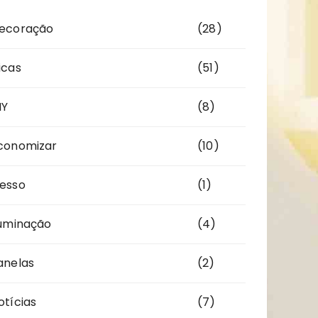
ecoração
(28)
icas
(51)
IY
(8)
conomizar
(10)
esso
(1)
luminação
(4)
anelas
(2)
otícias
(7)