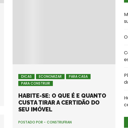
M
s
O
C
e
P
DICAS
ECONOMIZAR
PARA CASA
d
PARA CONSTRUIR
HABITE-SE: O QUE É E QUANTO
H
CUSTA TIRAR A CERTIDÃO DO
c
SEU IMÓVEL
POSTADO POR -
CONSTRUFRAN