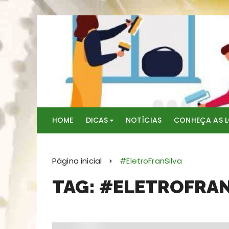
Ir
para
o
conteúdo
TUDO PARA SUA CONSTRUÇÃO
HOME
DICAS
NOTÍCIAS
CONHEÇA AS 
Página inicial
#EletroFranSilva
TAG: #ELETROFRAN