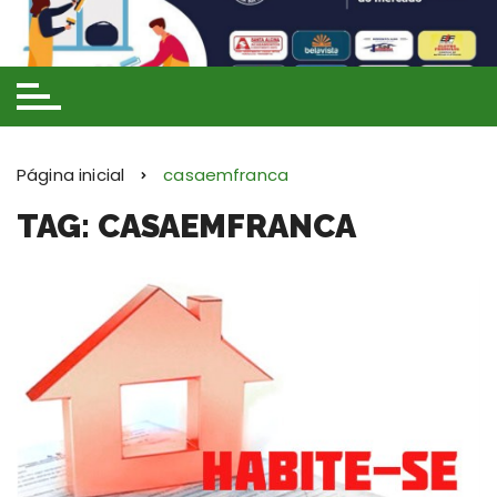
Ir
para
o
conteúdo
Página inicial
casaemfranca
TAG: CASAEMFRANCA