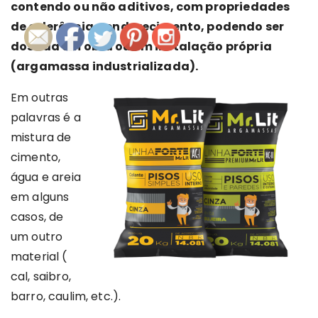
contendo ou não aditivos, com propriedades
de aderência e endurecimento, podendo ser
dosada em obra ou em instalação própria
(argamassa industrializada).
Em outras
palavras é a
mistura de
cimento,
água e areia
em alguns
casos, de
um outro
material (
cal, saibro,
barro, caulim, etc.).