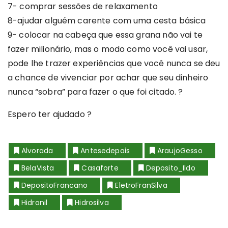
7- comprar sessões de relaxamento
8-ajudar alguém carente com uma cesta básica
9- colocar na cabeça que essa grana não vai te
fazer milionário, mas o modo como você vai usar,
pode lhe trazer experiências que você nunca se deu
a chance de vivenciar por achar que seu dinheiro
nunca “sobra” para fazer o que foi citado. ?
Espero ter ajudado ?
Alvorada
Antesedepois
AraujoGesso
BelaVista
Casaforte
Deposito_Ildo
DepositoFrancano
EletroFranSilva
Hidronil
Hidrosilva